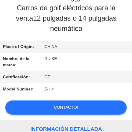
NOSOTROS
Carros de golf eléctricos para la
venta12 pulgadas o 14 pulgadas
RECORRIDO
neumático
POR
Place of Origin:
CHINA
LA
Nombre de la
RUIKE
FÁBRICA
marca:
Certificación:
CE
CONTROL
Model Number:
S-H4
DE
CALIDAD
CONTACTO!
CONTACTA
INFORMACIÓN DETALLADA