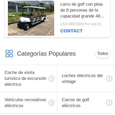
carro de golf con pilas
SITIO
de 8 personas de la
capacidad grande 48V
con los asientos de
POLÍTICA
USD 4900-5500 Per Unit MOQ:2 unidades
plegamiento reversos
CONTACT
DE
PRIVACIDAD
Categorías Populares
Todos
Coche de visita
coches eléctricos del
turístico de excursión
vintage
eléctrico
Vehículos recreativos
Carros de golf
eléctricos
eléctricos