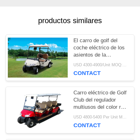
CON
productos similares
NOSOTROS
El carro de golf del
NOTICIAS
coche eléctrico de los
asientos de la
impulsión 2 de la mano
USD 4300-4900/Unit MOQ:2 unidades
SOLICITAR
izquierda con
CONTACT
profundamente recicla
UNA
las baterías
Carro eléctrico de Golf
CITA
Club del regulador
multiusos del color rojo
48V Curtis con 6
USD 4800-5400 Per Unit MOQ:2 unidades
MAPA
asientos
CONTACT
DEL