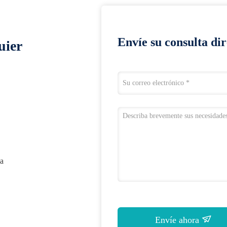
Envíe su consulta di
uier
na
Envíe ahora