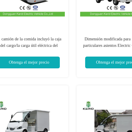
 camión de la comida incluyó la caja
Dimensión modificada para r
del cargo/la carga útil eléctrica del
particulares asientos Electri
vehículo de cargo 800kg
With 2 del envase del acero 
Obtenga el mejor precio
Obtenga el mejor pre