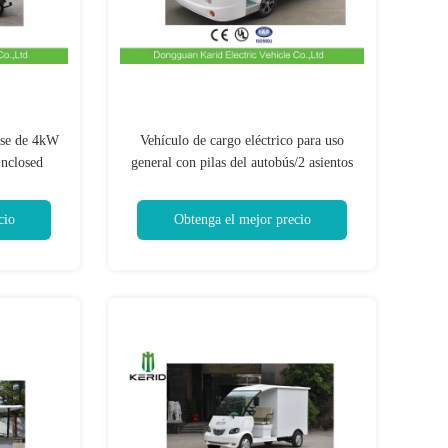
ase de 4kW
Vehículo de cargo eléctrico para uso
Enclosed
general con pilas del autobús/2 asientos
delanteros con la carga útil de 1 tonelada
de contenedor cerrado
cio
Obtenga el mejor precio