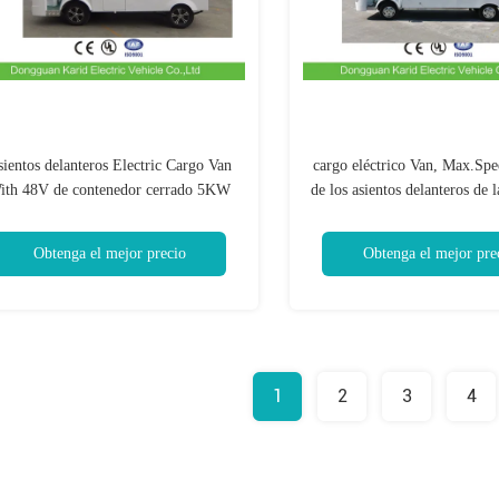
ientos delanteros Electric Cargo Van
cargo eléctrico Van, Max.Sp
ith 48V de contenedor cerrado 5KW
de los asientos delanteros de l
de la utilidad 2
del motor de 72V 
Obtenga el mejor precio
Obtenga el mejor pre
1
2
3
4