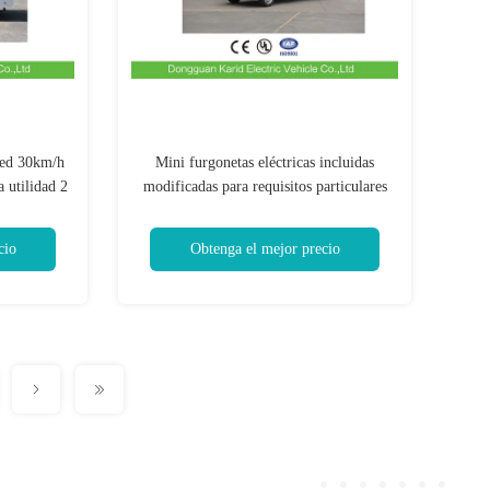
eed 30km/h
Mini furgonetas eléctricas incluidas
a utilidad 2
modificadas para requisitos particulares
DC
del cargo con la certificación del CE de
2 pasajeros
cio
Obtenga el mejor precio