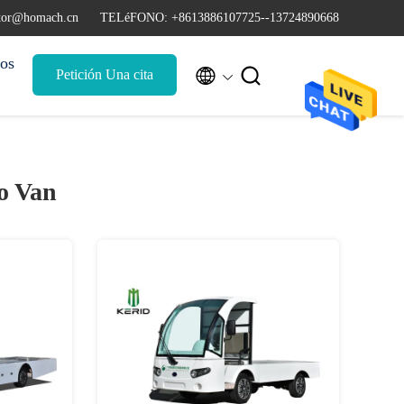
ictor@homach.cn
TELéFONO: +8613886107725--13724890668
os


Petición Una cita
co Van