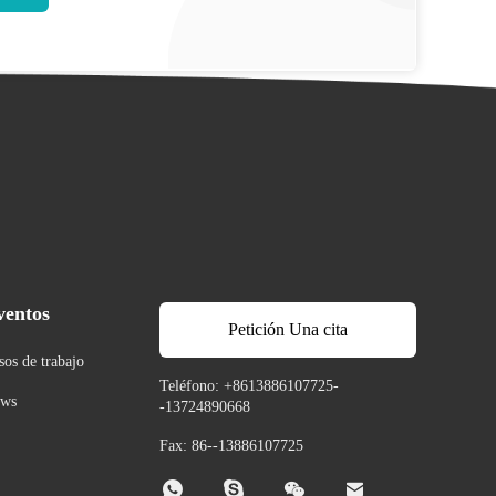
ventos
Petición Una cita
sos de trabajo
Teléfono: +8613886107725-
ws
-13724890668
Fax: 86--13886107725



