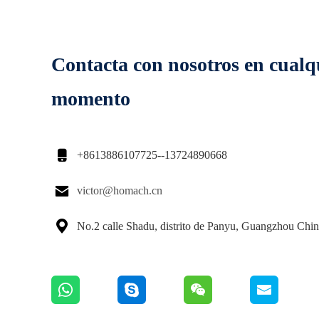
Contacta con nosotros en cualq
momento

+8613886107725--13724890668

victor@homach.cn

No.2 calle Shadu, distrito de Panyu, Guangzhou Chi