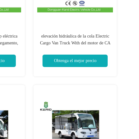
 eléctrica
elevación hidráulica de la cola Electric
cargamento,
Cargo Van Truck With del motor de CA
 toneladas
72V, capacidad de cargamento 1,5
toneladas
cio
Obtenga el mejor precio