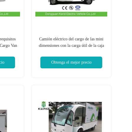
equisitos
Camión eléctrico del cargo de las mini
c Cargo Van
dimensiones con la carga útil de la caja
inoxidable
500kg del cargo del acero inoxidable
cio
Obtenga el mejor precio