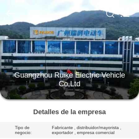
Vehicle
Co,Ltd.
All
Rights
Reserved.
Developed
by
ECER
EN
CASA
PRODUCTOS
Guangzhou Ruike Electric Vehicle
LOS
Co,Ltd
VÍDEOS
SOBRE
Detalles de la empresa
NOSOTROS
Tipo de
Fabricante , distribuidor/mayorista ,
negocio:
exportador , empresa comercial