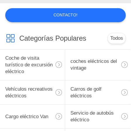
SOLICITAR
CONTACTO!
UNA
CITA
Categorías Populares
Todos
MAPA
DEL
Coche de visita
coches eléctricos del
turístico de excursión
SITIO
vintage
eléctrico
POLÍTICA
Vehículos recreativos
Carros de golf
DE
eléctricos
eléctricos
PRIVACIDAD
Servicio de autobús
Cargo eléctrico Van
eléctrico