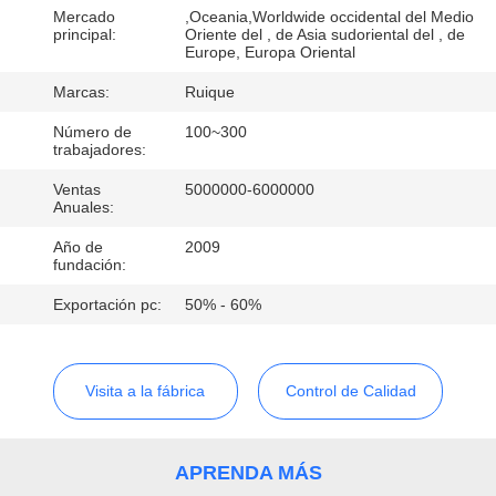
RECORRIDO
Mercado
,Oceania,Worldwide occidental del Medio
principal:
Oriente del , de Asia sudoriental del , de
POR
Europe, Europa Oriental
LA
Marcas:
Ruique
FÁBRICA
Número de
100~300
trabajadores:
CONTROL
Ventas
5000000-6000000
Anuales:
DE
Año de
2009
CALIDAD
fundación:
Exportación pc:
50% - 60%
CONTACTA
CON
Visita a la fábrica
Control de Calidad
NOSOTROS
NOTICIAS
APRENDA MÁS