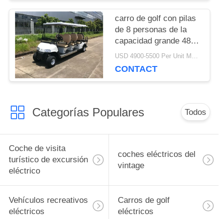
SITIO
carro de golf con pilas
de 8 personas de la
capacidad grande 48V
POLÍTICA
con los asientos de
USD 4900-5500 Per Unit MOQ:2 unidades
plegamiento reversos
DE
CONTACT
PRIVACIDAD
Categorías Populares
Todos
Coche de visita
coches eléctricos del
turístico de excursión
vintage
eléctrico
Vehículos recreativos
Carros de golf
eléctricos
eléctricos