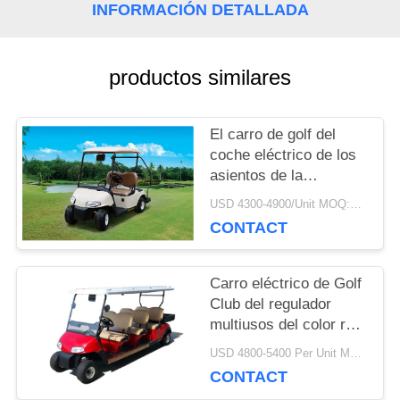
INFORMACIÓN DETALLADA
CON
NOSOTROS
productos similares
NOTICIAS
El carro de golf del
coche eléctrico de los
asientos de la
impulsión 2 de la mano
SOLICITAR
USD 4300-4900/Unit MOQ:2 unidades
izquierda con
CONTACT
UNA
profundamente recicla
las baterías
CITA
Carro eléctrico de Golf
Club del regulador
multiusos del color rojo
MAPA
48V Curtis con 6
USD 4800-5400 Per Unit MOQ:2 unidades
asientos
CONTACT
DEL