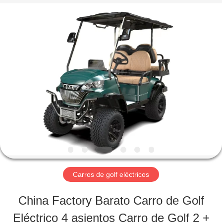
Electric
Vehicle
Co,Ltd.
All
Rights
Reserved.
EN
Developed
by
ECER
CASA
PRODUCTOS
LOS
VÍDEOS
Carros de golf eléctricos
China Factory Barato Carro de Golf
SOBRE
Eléctrico 4 asientos Carro de Golf 2 +