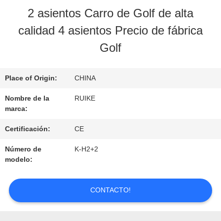
NOSOTROS
2 asientos Carro de Golf de alta
calidad 4 asientos Precio de fábrica
RECORRIDO
Golf
POR
Place of Origin:
CHINA
LA
Nombre de la
RUIKE
FÁBRICA
marca:
Certificación:
CE
CONTROL
Número de
K-H2+2
DE
modelo:
CALIDAD
CONTACTO!
CONTACTA