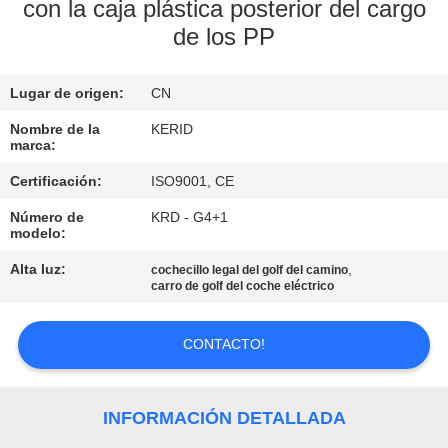
RECORRIDO
con la caja plástica posterior del cargo
de los PP
POR
LA
Lugar de origen:
CN
FÁBRICA
Nombre de la
KERID
marca:
CONTROL
Certificación:
ISO9001, CE
DE
Número de
KRD - G4+1
CALIDAD
modelo:
Alta luz:
,
cochecillo legal del golf del camino
carro de golf del coche eléctrico
CONTACTA
CON
CONTACTO!
NOSOTROS
INFORMACIÓN DETALLADA
NOTICIAS