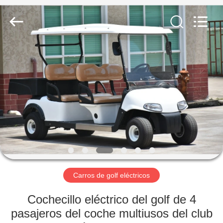
Electric
Vehicle
Co,Ltd.
All
Rights
Reserved.
Developed
by
EN
ECER
CASA
PRODUCTOS
LOS
VÍDEOS
SOBRE
Carros de golf eléctricos
NOSOTROS
Cochecillo eléctrico del golf de 4
pasajeros del coche multiusos del club