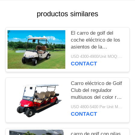
SOLICITAR
productos similares
UNA
CITA
El carro de golf del
coche eléctrico de los
asientos de la
MAPA
impulsión 2 de la mano
USD 4300-4900/Unit MOQ:2 unidades
DEL
izquierda con
CONTACT
profundamente recicla
SITIO
las baterías
Carro eléctrico de Golf
POLÍTICA
Club del regulador
multiusos del color rojo
DE
48V Curtis con 6
USD 4800-5400 Per Unit MOQ:2 unidades
PRIVACIDAD
asientos
CONTACT
carro de golf con pilas