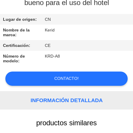
RECORRIDO
bueno para el uso del hotel
POR
Lugar de origen:
CN
LA
FÁBRICA
Nombre de la
Kerid
marca:
Certificación:
CE
CONTROL
Número de
KRD-A8
DE
modelo:
CALIDAD
CONTACTO!
CONTACTA
CON
INFORMACIÓN DETALLADA
NOSOTROS
productos similares
NOTICIAS