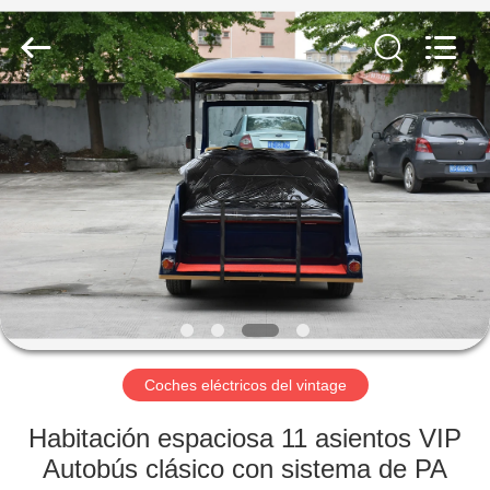
Vehicle
Co,Ltd.
All
Rights
Reserved.
Developed
by
ECER
EN
CASA
PRODUCTOS
LOS
VÍDEOS
SOBRE
Coches eléctricos del vintage
NOSOTROS
Habitación espaciosa 11 asientos VIP
Autobús clásico con sistema de PA