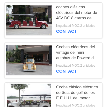
coches clásicos
SOLICITAR
eléctricos del motor de
UNA
48V DC 8 carros de
golf viejos de la
CITA
Negotiated MOQ:2 unidades
persona para la
CONTACT
recepción del VIP
MAPA
Coches eléctricos del
DEL
vintage del mini
SITIO
autobús de Powerd de
la batería con el
Negotiated MOQ:2 unidades
sistema de la CA 72V,
POLÍTICA
CONTACT
dirección izquierda
DE
PRIVACIDAD
Coche clásico eléctrico
de Seat de golf de los
E.E.U.U. del motor
clásico popular 8 de
Negotiated MOQ:2 unidades